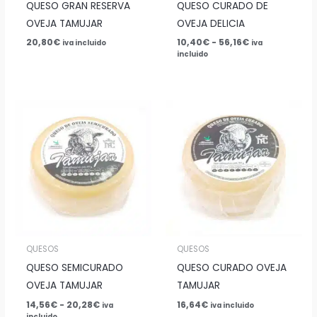
QUESO GRAN RESERVA
QUESO CURADO DE
OVEJA TAMUJAR
OVEJA DELICIA
20,80
€
10,40
€
-
56,16
€
iva incluido
iva
incluido
Rango
de
precios:
desde
14,56€
hasta
20,28€
QUESOS
QUESOS
QUESO SEMICURADO
QUESO CURADO OVEJA
OVEJA TAMUJAR
TAMUJAR
14,56
€
-
20,28
€
16,64
€
iva
iva incluido
incluido