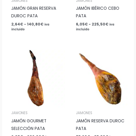
JAMONES
JAMONES
JAMÓN GRAN RESERVA
JAMÓN IBÉRICO CEBO
DUROC PATA
PATA
2,64
€
-
140,80
€
6,05
€
-
225,50
€
iva
iva
incluido
incluido
Rango
Rango
de
de
precios:
precios:
desde
desde
6,05€
75,90€
hasta
hasta
209,00€
85,80€
JAMONES
JAMONES
JAMÓN GOURMET
JAMÓN RESERVA DUROC
SELECCIÓN PATA
PATA