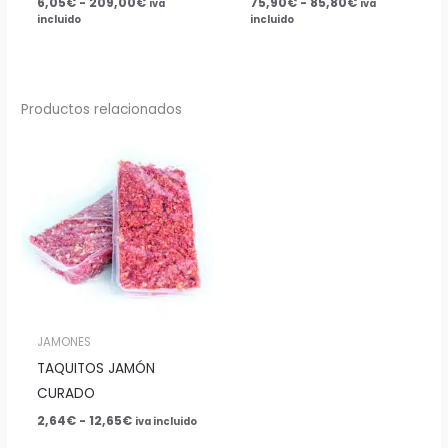
6,05
€
-
209,00
€
75,90
€
-
85,80
€
iva
iva
incluido
incluido
Productos relacionados
Rango
de
precios:
desde
2,64€
hasta
12,65€
JAMONES
TAQUITOS JAMÓN
CURADO
2,64
€
-
12,65
€
iva incluido