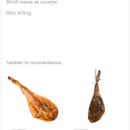
36/40 meses de curación
PESO: 8/9 kg
También te recomendamos…
Rango
Rango
de
de
precios:
precios:
desde
desde
2,64€
6,05€
hasta
hasta
140,80€
225,50€