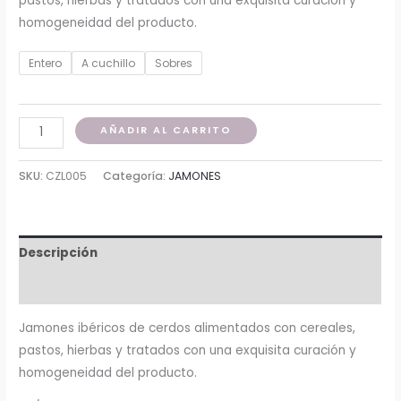
pastos, hierbas y tratados con una exquisita curación y
homogeneidad del producto.
Entero
A cuchillo
Sobres
AÑADIR AL CARRITO
SKU:
CZL005
Categoría:
JAMONES
Descripción
Información adicional
Jamones ibéricos de cerdos alimentados con cereales,
pastos, hierbas y tratados con una exquisita curación y
homogeneidad del producto.