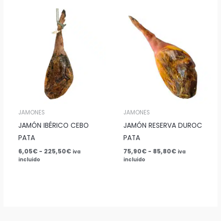
Rango
Rango
de
de
precios:
precios:
desde
desde
6,05€
75,90€
hasta
hasta
225,50€
85,80€
JAMONES
JAMONES
JAMÓN IBÉRICO CEBO
JAMÓN RESERVA DUROC
PATA
PATA
6,05
€
-
225,50
€
75,90
€
-
85,80
€
iva
iva
incluido
incluido