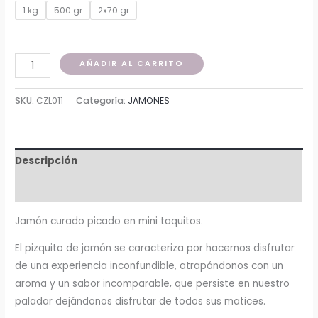
1 kg
500 gr
2x70 gr
AÑADIR AL CARRITO
SKU:
CZL011
Categoría:
JAMONES
Descripción
Información adicional
Jamón curado picado en mini taquitos.
El pizquito de jamón se caracteriza por hacernos disfrutar
de una experiencia inconfundible, atrapándonos con un
aroma y un sabor incomparable, que persiste en nuestro
paladar dejándonos disfrutar de todos sus matices.