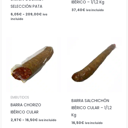
IBÉRICO – 1/1,2 Kg
SELECCIÓN PATA
37,40
€
iva incluido
6,05
€
-
209,00
€
iva
incluido
Rango
de
precios:
desde
2,97€
hasta
16,50€
EMBUTIDOS
BARRA SALCHICHÓN
BARRA CHORIZO
IBÉRICO CULAR – 1/1,2
IBÉRICO CULAR
Kg
2,97
€
-
16,50
€
iva incluido
16,50
€
iva incluido