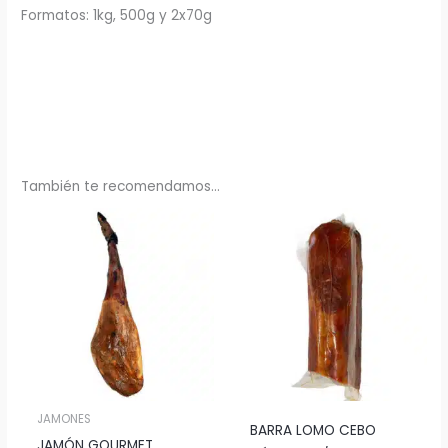
Formatos: 1kg, 500g y 2x70g
También te recomendamos…
Rango
de
precios:
desde
6,05€
hasta
209,00€
JAMONES
BARRA LOMO CEBO
JAMÓN GOURMET