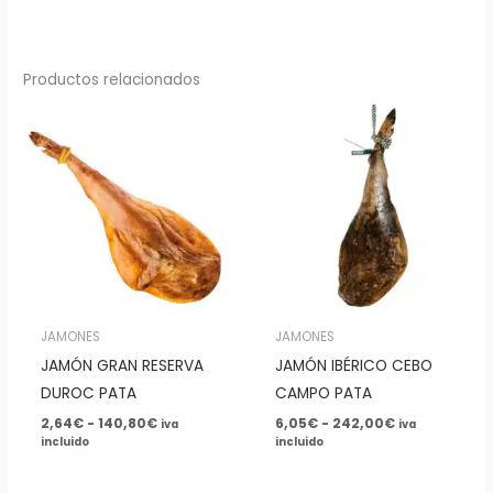
Productos relacionados
Rango
Rango
de
de
precios:
precios:
desde
desde
2,64€
6,05€
hasta
hasta
140,80€
242,00€
JAMONES
JAMONES
JAMÓN GRAN RESERVA
JAMÓN IBÉRICO CEBO
DUROC PATA
CAMPO PATA
2,64
€
-
140,80
€
6,05
€
-
242,00
€
iva
iva
incluido
incluido